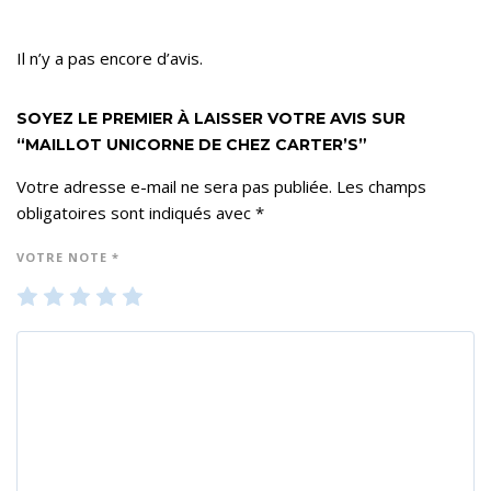
Il n’y a pas encore d’avis.
SOYEZ LE PREMIER À LAISSER VOTRE AVIS SUR
“MAILLOT UNICORNE DE CHEZ CARTER’S”
Votre adresse e-mail ne sera pas publiée.
Les champs
obligatoires sont indiqués avec
*
VOTRE NOTE
*
1
2
3
4
5
ét
ét
ét
ét
ét
oil
oil
oil
oil
oil
e
es
es
es
es
su
su
su
su
su
r 5
r 5
r 5
r 5
r 5