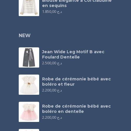
Blouse Élégante à Col claudine
en sequins
1.850,00
د.ج
NEW
Jean Wide Leg Motif B avec
Foulard Dentelle
2.500,00
د.ج
Robe de cérémonie bébé avec
boléro et fleur
2.200,00
د.ج
Robe de cérémonie bébé avec
boléro en dentelle
2.200,00
د.ج