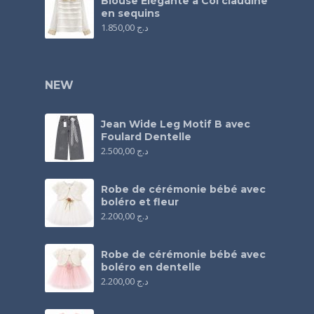
Blouse Élégante à Col claudine
en sequins
1.850,00
د.ج
NEW
Jean Wide Leg Motif B avec
Foulard Dentelle
2.500,00
د.ج
Robe de cérémonie bébé avec
boléro et fleur
2.200,00
د.ج
Robe de cérémonie bébé avec
boléro en dentelle
2.200,00
د.ج