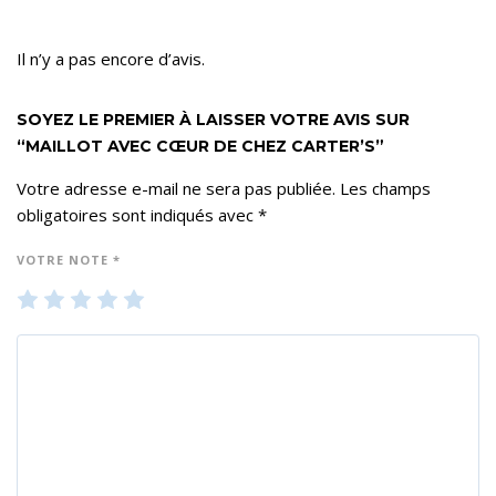
Il n’y a pas encore d’avis.
SOYEZ LE PREMIER À LAISSER VOTRE AVIS SUR
“MAILLOT AVEC CŒUR DE CHEZ CARTER’S”
Votre adresse e-mail ne sera pas publiée.
Les champs
obligatoires sont indiqués avec
*
VOTRE NOTE
*
1
2
3
4
5
ét
ét
ét
ét
ét
oil
oil
oil
oil
oil
e
es
es
es
es
su
su
su
su
su
r 5
r 5
r 5
r 5
r 5