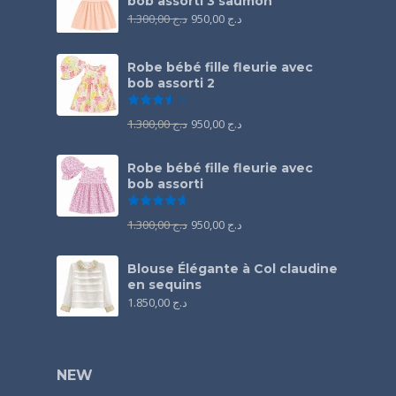
bob assorti 3 saumon
1.300,00
د.ج
950,00
د.ج
Robe bébé fille fleurie avec
bob assorti 2
Note
3.50
sur 5
1.300,00
د.ج
950,00
د.ج
Robe bébé fille fleurie avec
bob assorti
Note
4.67
sur 5
1.300,00
د.ج
950,00
د.ج
Blouse Élégante à Col claudine
en sequins
1.850,00
د.ج
NEW