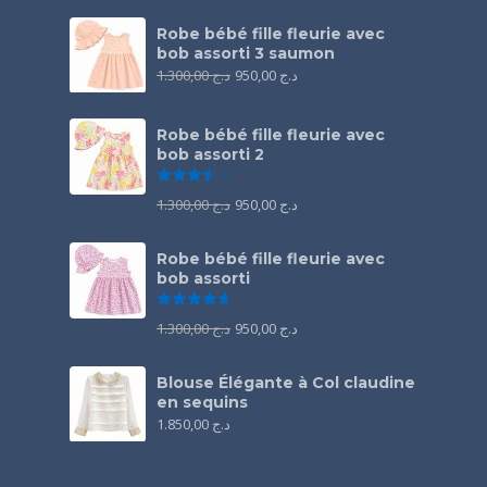
Robe bébé fille fleurie avec
bob assorti 3 saumon
1.300,00
د.ج
950,00
د.ج
Robe bébé fille fleurie avec
bob assorti 2
Note
3.50
sur 5
1.300,00
د.ج
950,00
د.ج
Robe bébé fille fleurie avec
bob assorti
Note
4.67
sur 5
1.300,00
د.ج
950,00
د.ج
Blouse Élégante à Col claudine
en sequins
1.850,00
د.ج