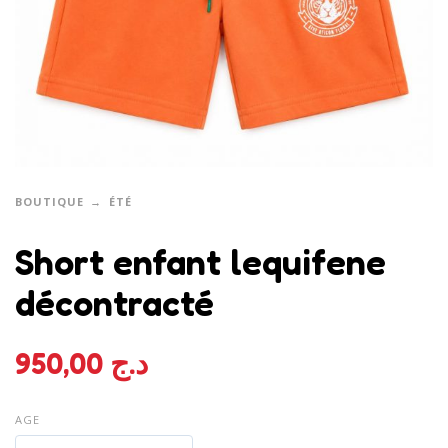
BOUTIQUE
ÉTÉ
Short enfant lequifene
décontracté
950,00
د.ج
AGE