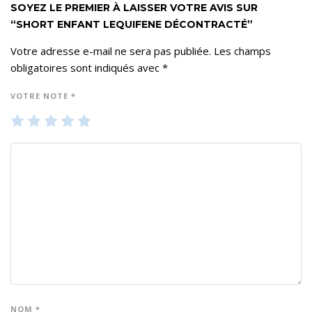
SOYEZ LE PREMIER À LAISSER VOTRE AVIS SUR
“SHORT ENFANT LEQUIFENE DÉCONTRACTÉ”
Votre adresse e-mail ne sera pas publiée.
Les champs
obligatoires sont indiqués avec
*
VOTRE NOTE
*
1
2
3
4
5
ét
ét
ét
ét
ét
oil
oil
oil
oil
oil
e
es
es
es
es
su
su
su
su
su
r 5
r 5
r 5
r 5
r 5
NOM
*