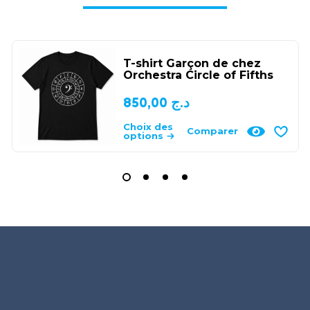
T-shirt Garçon de chez
Orchestra Circle of Fifths
850,00
د.ج
Choix des
Comparer
options