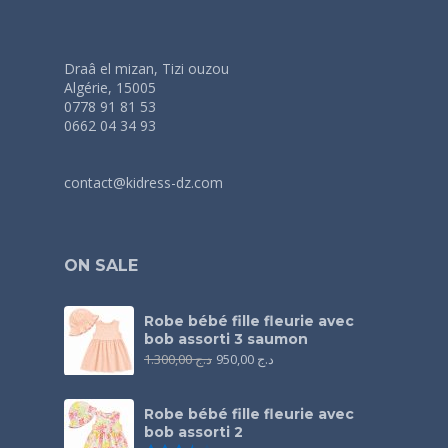
Draâ el mizan, Tizi ouzou
Algérie, 15005
0778 91 81 53
0662 04 34 93
contact@kidress-dz.com
ON SALE
Robe bébé fille fleurie avec
bob assorti 3 saumon
1.300,00
د.ج
950,00
د.ج
Robe bébé fille fleurie avec
bob assorti 2