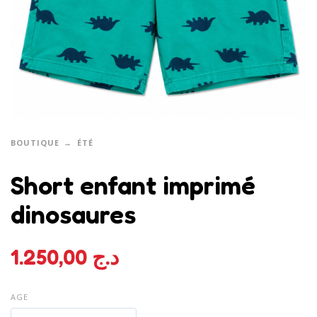
BOUTIQUE
ÉTÉ
Short enfant imprimé
dinosaures
1.250,00
د.ج
AGE