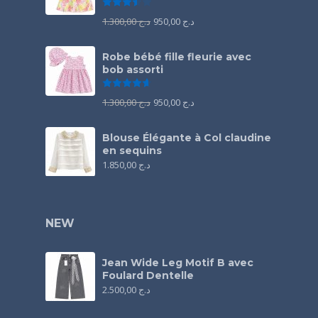
Note
3.50
sur 5
1.300,00
د.ج
950,00
د.ج
Robe bébé fille fleurie avec
bob assorti
Note
4.67
sur 5
1.300,00
د.ج
950,00
د.ج
Blouse Élégante à Col claudine
en sequins
1.850,00
د.ج
NEW
Jean Wide Leg Motif B avec
Foulard Dentelle
2.500,00
د.ج