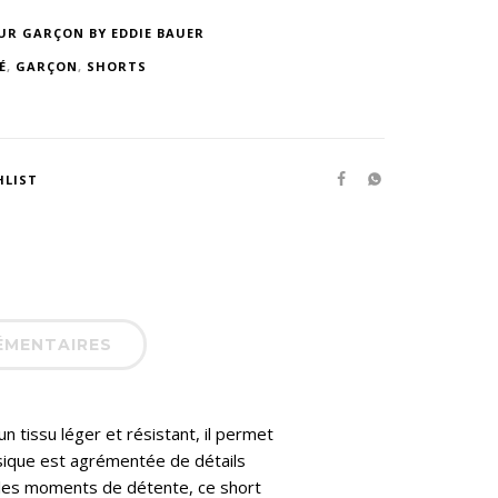
UR GARÇON BY EDDIE BAUER
É
,
GARÇON
,
SHORTS
HLIST
ÉMENTAIRES
un tissu léger et résistant, il permet
sique est agrémentée de détails
u les moments de détente, ce short