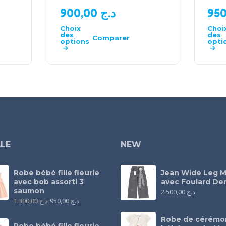
900,00
د.ج
Choix
Choi
des
des
Comparer
options
opti
LE
NEW
Robe bébé fille fleurie
Jean Wide Leg M
avec bob assorti 3
avec Foulard Den
saumon
2.500,00
د.ج
1.300,00
د.ج
950,00
د.ج
Robe de cérémo
Robe bébé fille fleurie