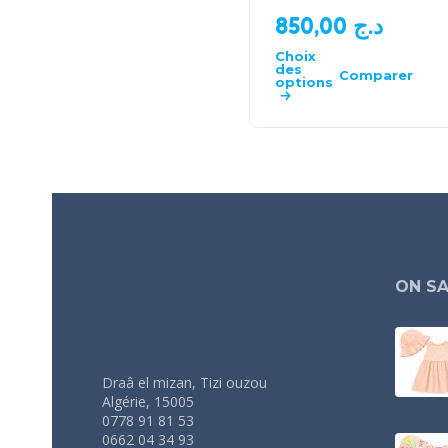
850,00
د.ج
Choix
des
Comparer
options
ON SA
Draâ el mizan, Tizi ouzou
Algérie, 15005
0778 91 81 53
0662 04 34 93