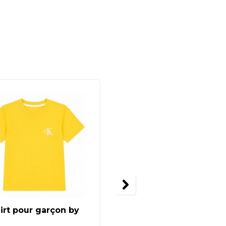
irt pour garçon by
Short en jean garçon
Lyle & Scott