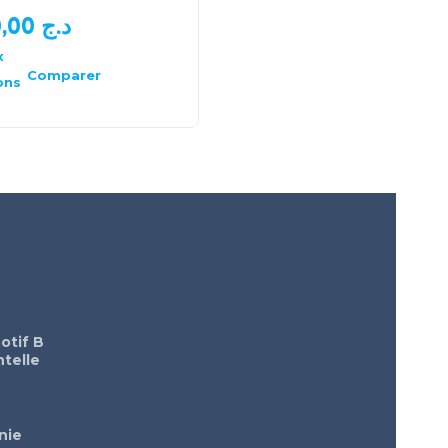
950,00
د.ج
1.700,00
د.ج
x
Choix
des
Comparer
Comparer
ons
options
otif B
telle
nie