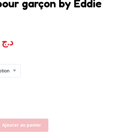
pour garçon by Eddie
300,00
د.ج
Ajouter au panier