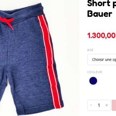
Short 
Bauer
1.
AGE
COULEUR
-
+