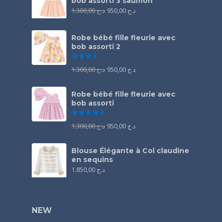
bob assorti 3 saumon
1.300,00
د.ج
950,00
د.ج
Robe bébé fille fleurie avec
bob assorti 2
Note
3.50
sur 5
1.300,00
د.ج
950,00
د.ج
Robe bébé fille fleurie avec
bob assorti
Note
4.67
sur 5
1.300,00
د.ج
950,00
د.ج
Blouse Élégante à Col claudine
en sequins
1.850,00
د.ج
NEW