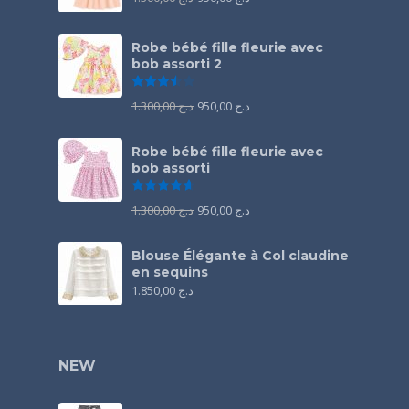
Robe bébé fille fleurie avec
bob assorti 2
Note
3.50
sur 5
1.300,00
د.ج
950,00
د.ج
Robe bébé fille fleurie avec
bob assorti
Note
4.67
sur 5
1.300,00
د.ج
950,00
د.ج
Blouse Élégante à Col claudine
en sequins
1.850,00
د.ج
NEW