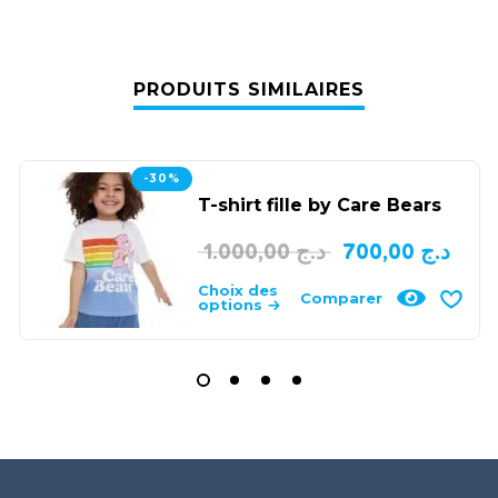
PRODUITS SIMILAIRES
-30%
T-shirt fille by Care Bears
1.000,00
د.ج
700,00
د.ج
Choix des
Comparer
options