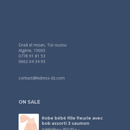
Draâ el mizan, Tizi ouzou
Algérie, 15005
0778 91 81 53
0662 04 34 93
contact@kidress-dz.com
ON SALE
Robe bébé fille fleurie avec
bob assorti 3 saumon
1.300,00
د.ج
950,00
د.ج