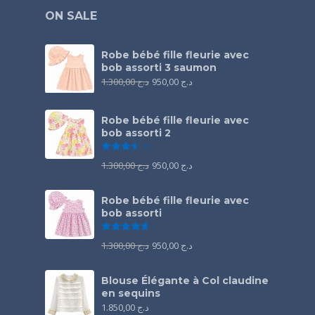
ON SALE
Robe bébé fille fleurie avec
bob assorti 3 saumon
1.300,00
د.ج
950,00
د.ج
Robe bébé fille fleurie avec
bob assorti 2
Note
3.50
sur 5
1.300,00
د.ج
950,00
د.ج
Robe bébé fille fleurie avec
bob assorti
Note
4.67
sur 5
1.300,00
د.ج
950,00
د.ج
Blouse Élégante à Col claudine
en sequins
1.850,00
د.ج