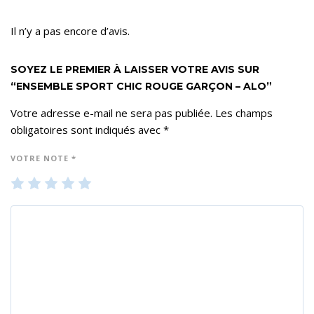
Il n’y a pas encore d’avis.
SOYEZ LE PREMIER À LAISSER VOTRE AVIS SUR
“ENSEMBLE SPORT CHIC ROUGE GARÇON – ALO”
Votre adresse e-mail ne sera pas publiée.
Les champs
obligatoires sont indiqués avec
*
VOTRE NOTE
*
1
2
3
4
5
ét
ét
ét
ét
ét
oil
oil
oil
oil
oil
e
es
es
es
es
su
su
su
su
su
r 5
r 5
r 5
r 5
r 5