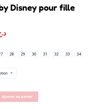
by Disney pour fille
é
4.00
sur 5 basé sur
notations client
د.
27
28
29
30
31
32
33
34
Ajouter au panier