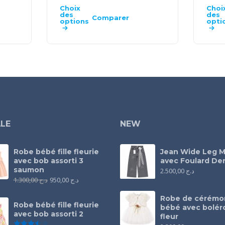
Choix
Choi
des
des
Comparer
options
opti
LE
NEW
Robe bébé fille fleurie
Jean Wide Leg M
avec bob assorti 3
avec Foulard Den
saumon
2.500,00
د.ج
1.300,00
د.ج
950,00
د.ج
Robe de cérémo
Robe bébé fille fleurie
bébé avec bolér
avec bob assorti 2
fleur
Note
3.50
sur 5