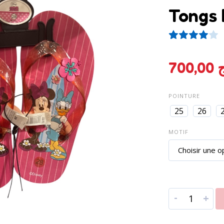
Tongs 
2
Not
700,00
ج
POINTURE
25
26
MOTIF
-
+