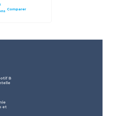
x
Choix
des
Comparer
Comparer
ons
options
otif B
telle
nie
o et