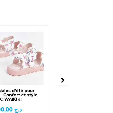
ales d’été pour
Bottes noires à semel
e – Confort et style
crantée
LC WAIKIKI
1.500,00
د.ج
3.000,00
د.ج