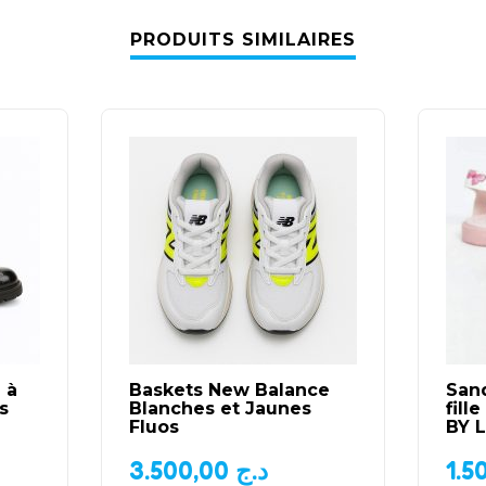
PRODUITS SIMILAIRES
 à
Baskets New Balance
Sand
s
Blanches et Jaunes
fill
Fluos
BY 
3.500,00
د.ج