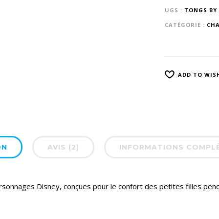
UGS :
TONGS BY 
CATÉGORIE :
CHA
ADD TO WIS
ON
AVIS (2)
INFORMATIONS COMPL
sonnages Disney, conçues pour le confort des petites filles pend