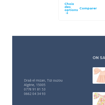
Choix
des
Comparer
options
ON SA
Draâ el mizan, Tizi ouzou
Algérie, 15005
0778 91 81 53
0662 04 34 93