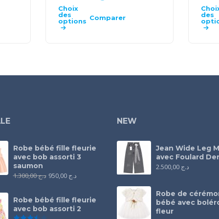
Choix
Choi
des
des
Comparer
options
opti
LE
NEW
Robe bébé fille fleurie
Jean Wide Leg M
avec bob assorti 3
avec Foulard Den
saumon
2.500,00
د.ج
1.300,00
د.ج
950,00
د.ج
Robe de cérémo
Robe bébé fille fleurie
bébé avec bolér
avec bob assorti 2
fleur
Note
3.50
sur 5