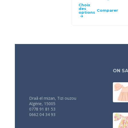
Choix
des
Comparer
options
ON SA
Draâ el mizan, Tizi ouzou
Algérie, 15005
0778 91 81 53
0662 04 34 93