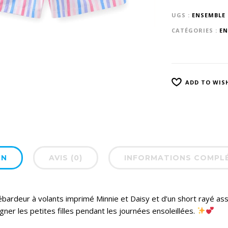
UGS :
ENSEMBLE
CATÉGORIES :
EN
ADD TO WIS
ON
AVIS (0)
INFORMATIONS COMPL
rdeur à volants imprimé Minnie et Daisy et d’un short rayé assor
gner les petites filles pendant les journées ensoleillées.