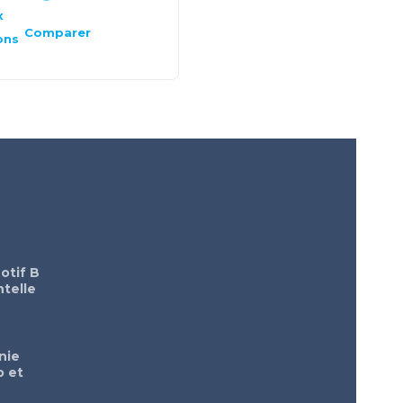
x
Choix
des
Comparer
Comparer
ons
options
otif B
telle
nie
o et