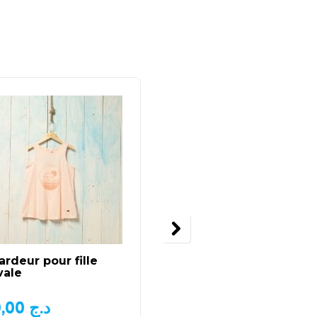
rdeur pour fille
Crop top champion ov
vale
size original fille
950,00
د.ج
1.000,00
د.ج