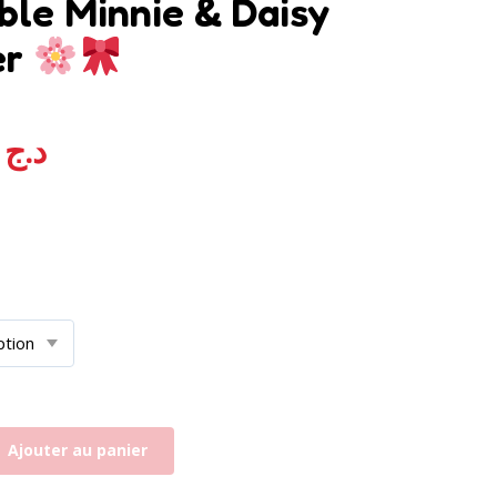
le Minnie & Daisy
er
0,00
د.ج
Ajouter au panier