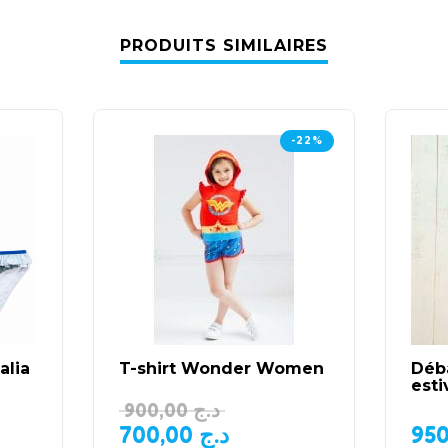
PRODUITS SIMILAIRES
-22%
alia
T-shirt Wonder Women
Déba
esti
900,00
د.ج
700,00
د.ج