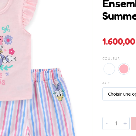
Ensemb
Summ
1.60
COULEUR
AGE
-
+