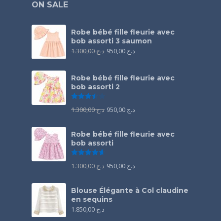
ON SALE
Robe bébé fille fleurie avec
bob assorti 3 saumon
1.300,00
د.ج
950,00
د.ج
Robe bébé fille fleurie avec
bob assorti 2
Note
3.50
sur 5
1.300,00
د.ج
950,00
د.ج
Robe bébé fille fleurie avec
bob assorti
Note
4.67
sur 5
1.300,00
د.ج
950,00
د.ج
Blouse Élégante à Col claudine
en sequins
1.850,00
د.ج