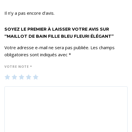
Il n’y a pas encore d’avis.
SOYEZ LE PREMIER À LAISSER VOTRE AVIS SUR
“MAILLOT DE BAIN FILLE BLEU FLEURI ÉLÉGANT”
Votre adresse e-mail ne sera pas publiée.
Les champs
obligatoires sont indiqués avec
*
VOTRE NOTE
*
1
2
3
4
5
ét
ét
ét
ét
ét
oil
oil
oil
oil
oil
e
es
es
es
es
su
su
su
su
su
r 5
r 5
r 5
r 5
r 5